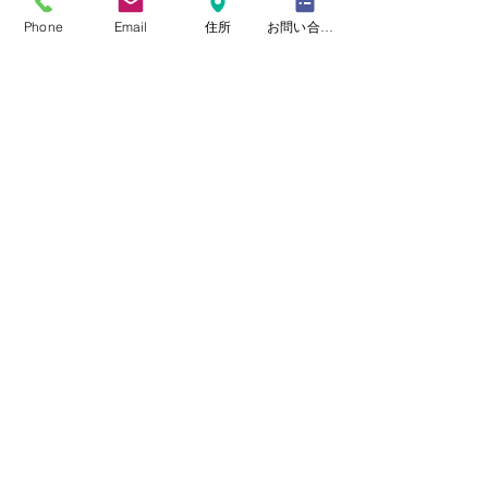
Phone
Email
住所
お問い合わせフォーム
​加瀬裕美子
大場亜祐美
お気軽にご連絡下さい。
電話：0479-74-3747